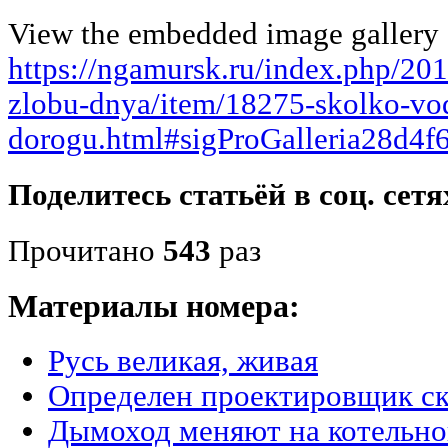
View the embedded image gallery o
https://ngamursk.ru/index.php/20
zlobu-dnya/item/18275-skolko-vo
dorogu.html#sigProGalleria28d4f
Поделитесь статьёй в соц. сетя
Прочитано
543
раз
Материалы номера:
Русь великая, живая
Определен проектировщик с
Дымоход меняют на котельн