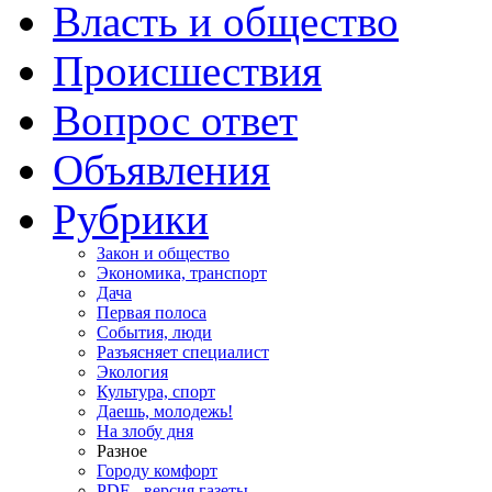
Власть и общество
Происшествия
Вопрос ответ
Объявления
Рубрики
Закон и общество
Экономика, транспорт
Дача
Первая полоса
События, люди
Разъясняет специалист
Экология
Культура, спорт
Даешь, молодежь!
На злобу дня
Разное
Городу комфорт
PDF - версия газеты