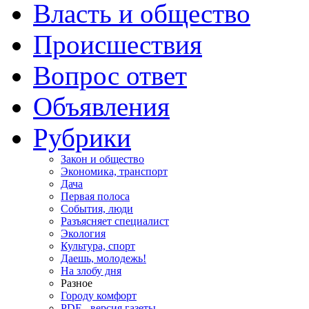
Власть и общество
Происшествия
Вопрос ответ
Объявления
Рубрики
Закон и общество
Экономика, транспорт
Дача
Первая полоса
События, люди
Разъясняет специалист
Экология
Культура, спорт
Даешь, молодежь!
На злобу дня
Разное
Городу комфорт
PDF - версия газеты