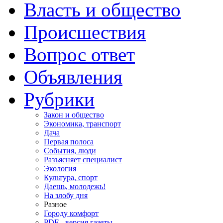
Власть и общество
Происшествия
Вопрос ответ
Объявления
Рубрики
Закон и общество
Экономика, транспорт
Дача
Первая полоса
События, люди
Разъясняет специалист
Экология
Культура, спорт
Даешь, молодежь!
На злобу дня
Разное
Городу комфорт
PDF - версия газеты