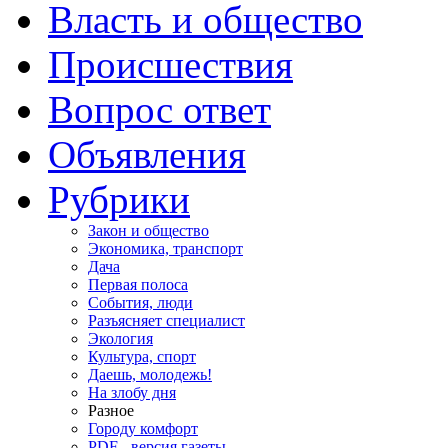
Власть и общество
Происшествия
Вопрос ответ
Объявления
Рубрики
Закон и общество
Экономика, транспорт
Дача
Первая полоса
События, люди
Разъясняет специалист
Экология
Культура, спорт
Даешь, молодежь!
На злобу дня
Разное
Городу комфорт
PDF - версия газеты