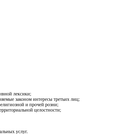
ивной лексики;
аняемые законом интересы третьих лиц;
религиозной и прочей розни;
ерриториальной целостности;
альных услуг.