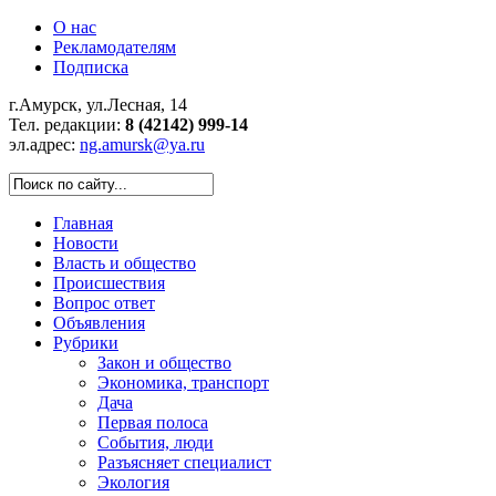
О нас
Рекламодателям
Подписка
г.Амурск, ул.Лесная, 14
Тел. редакции:
8 (42142) 999-14
эл.адрес:
ng.amursk@ya.ru
Главная
Новости
Власть и общество
Происшествия
Вопрос ответ
Объявления
Рубрики
Закон и общество
Экономика, транспорт
Дача
Первая полоса
События, люди
Разъясняет специалист
Экология