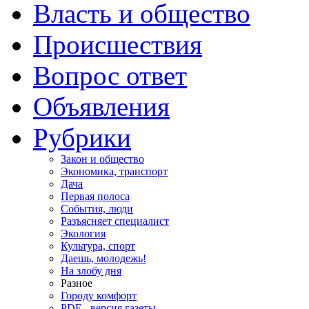
Власть и общество
Происшествия
Вопрос ответ
Объявления
Рубрики
Закон и общество
Экономика, транспорт
Дача
Первая полоса
События, люди
Разъясняет специалист
Экология
Культура, спорт
Даешь, молодежь!
На злобу дня
Разное
Городу комфорт
PDF - версия газеты