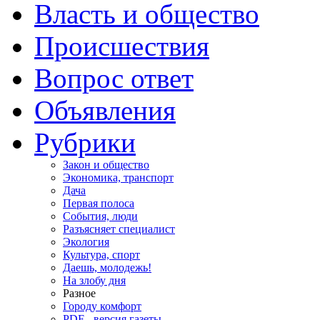
Власть и общество
Происшествия
Вопрос ответ
Объявления
Рубрики
Закон и общество
Экономика, транспорт
Дача
Первая полоса
События, люди
Разъясняет специалист
Экология
Культура, спорт
Даешь, молодежь!
На злобу дня
Разное
Городу комфорт
PDF - версия газеты