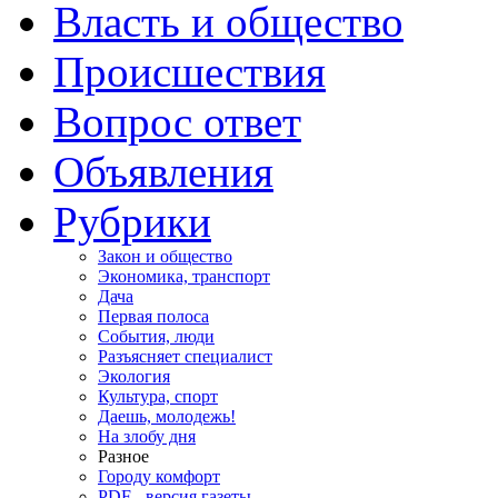
Власть и общество
Происшествия
Вопрос ответ
Объявления
Рубрики
Закон и общество
Экономика, транспорт
Дача
Первая полоса
События, люди
Разъясняет специалист
Экология
Культура, спорт
Даешь, молодежь!
На злобу дня
Разное
Городу комфорт
PDF - версия газеты