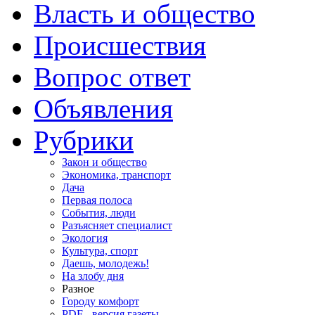
Власть и общество
Происшествия
Вопрос ответ
Объявления
Рубрики
Закон и общество
Экономика, транспорт
Дача
Первая полоса
События, люди
Разъясняет специалист
Экология
Культура, спорт
Даешь, молодежь!
На злобу дня
Разное
Городу комфорт
PDF - версия газеты