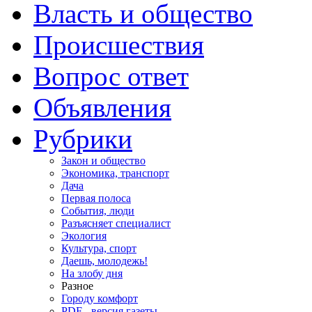
Власть и общество
Происшествия
Вопрос ответ
Объявления
Рубрики
Закон и общество
Экономика, транспорт
Дача
Первая полоса
События, люди
Разъясняет специалист
Экология
Культура, спорт
Даешь, молодежь!
На злобу дня
Разное
Городу комфорт
PDF - версия газеты