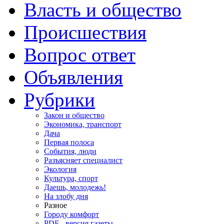
Власть и общество
Происшествия
Вопрос ответ
Объявления
Рубрики
Закон и общество
Экономика, транспорт
Дача
Первая полоса
События, люди
Разъясняет специалист
Экология
Культура, спорт
Даешь, молодежь!
На злобу дня
Разное
Городу комфорт
PDF - версия газеты