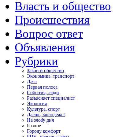
Власть и общество
Происшествия
Вопрос ответ
Объявления
Рубрики
Закон и общество
Экономика, транспорт
Дача
Первая полоса
События, люди
Разъясняет специалист
Экология
Культура, спорт
Даешь, молодежь!
На злобу дня
Разное
Городу комфорт
PDF - версия газеты