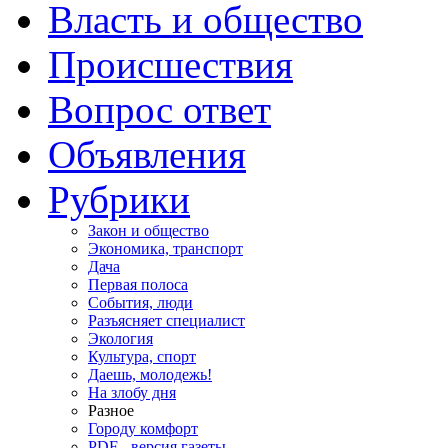
Власть и общество
Происшествия
Вопрос ответ
Объявления
Рубрики
Закон и общество
Экономика, транспорт
Дача
Первая полоса
События, люди
Разъясняет специалист
Экология
Культура, спорт
Даешь, молодежь!
На злобу дня
Разное
Городу комфорт
PDF - версия газеты