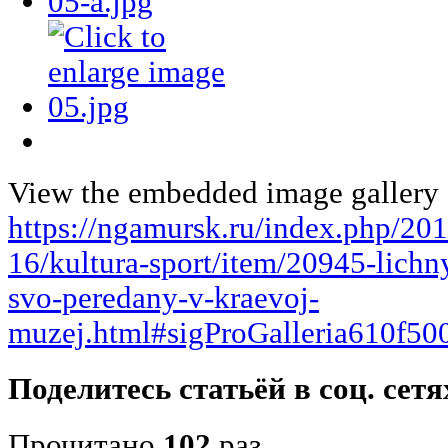
View the embedded image gallery o
https://ngamursk.ru/index.php/20
16/kultura-sport/item/20945-lichn
svo-peredany-v-kraevoj-
muzej.html#sigProGalleria610f50
Поделитесь статьёй в соц. сетя
Прочитано
102
раз