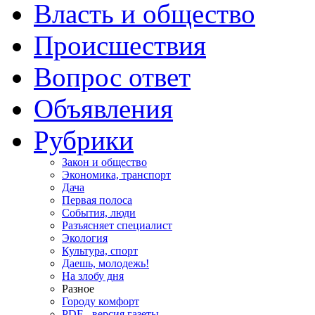
Власть и общество
Происшествия
Вопрос ответ
Объявления
Рубрики
Закон и общество
Экономика, транспорт
Дача
Первая полоса
События, люди
Разъясняет специалист
Экология
Культура, спорт
Даешь, молодежь!
На злобу дня
Разное
Городу комфорт
PDF - версия газеты