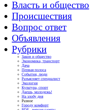
Власть и общество
Происшествия
Вопрос ответ
Объявления
Рубрики
Закон и общество
Экономика, транспорт
Дача
Первая полоса
События, люди
Разъясняет специалист
Экология
Культура, спорт
Даешь, молодежь!
На злобу дня
Разное
Городу комфорт
PDF - версия газеты