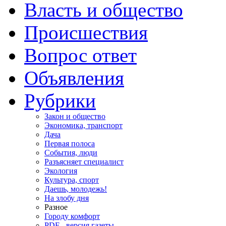
Власть и общество
Происшествия
Вопрос ответ
Объявления
Рубрики
Закон и общество
Экономика, транспорт
Дача
Первая полоса
События, люди
Разъясняет специалист
Экология
Культура, спорт
Даешь, молодежь!
На злобу дня
Разное
Городу комфорт
PDF - версия газеты