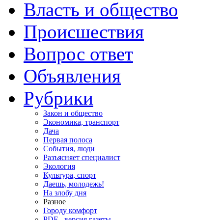
Власть и общество
Происшествия
Вопрос ответ
Объявления
Рубрики
Закон и общество
Экономика, транспорт
Дача
Первая полоса
События, люди
Разъясняет специалист
Экология
Культура, спорт
Даешь, молодежь!
На злобу дня
Разное
Городу комфорт
PDF - версия газеты