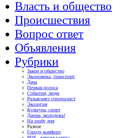
Власть и общество
Происшествия
Вопрос ответ
Объявления
Рубрики
Закон и общество
Экономика, транспорт
Дача
Первая полоса
События, люди
Разъясняет специалист
Экология
Культура, спорт
Даешь, молодежь!
На злобу дня
Разное
Городу комфорт
PDF - версия газеты