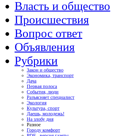
Власть и общество
Происшествия
Вопрос ответ
Объявления
Рубрики
Закон и общество
Экономика, транспорт
Дача
Первая полоса
События, люди
Разъясняет специалист
Экология
Культура, спорт
Даешь, молодежь!
На злобу дня
Разное
Городу комфорт
PDF - версия газеты