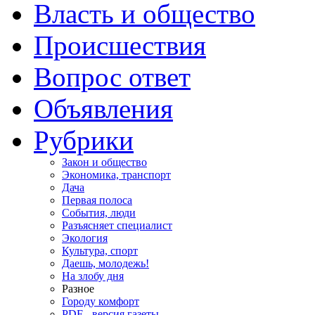
Власть и общество
Происшествия
Вопрос ответ
Объявления
Рубрики
Закон и общество
Экономика, транспорт
Дача
Первая полоса
События, люди
Разъясняет специалист
Экология
Культура, спорт
Даешь, молодежь!
На злобу дня
Разное
Городу комфорт
PDF - версия газеты