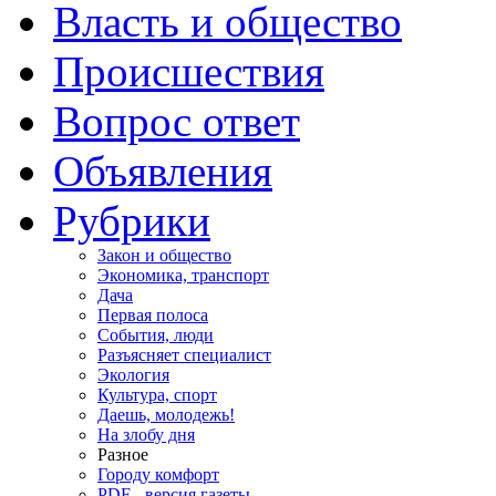
Власть и общество
Происшествия
Вопрос ответ
Объявления
Рубрики
Закон и общество
Экономика, транспорт
Дача
Первая полоса
События, люди
Разъясняет специалист
Экология
Культура, спорт
Даешь, молодежь!
На злобу дня
Разное
Городу комфорт
PDF - версия газеты