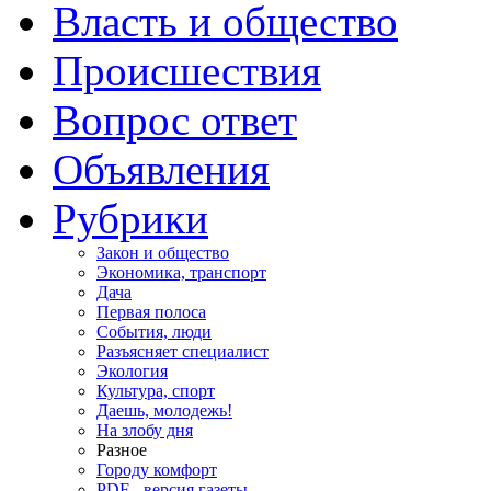
Власть и общество
Происшествия
Вопрос ответ
Объявления
Рубрики
Закон и общество
Экономика, транспорт
Дача
Первая полоса
События, люди
Разъясняет специалист
Экология
Культура, спорт
Даешь, молодежь!
На злобу дня
Разное
Городу комфорт
PDF - версия газеты