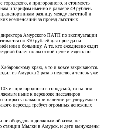
е городского, а пригородного, и стоимость
нам и тарифам именно в размере 49 рублей.
отранспортникам разницу между льготной и
аких компенсаций за проезд льготных
м. директора Амурского ПАТП по эксплуатации
ивается по 350 рублей для проезда на
ией или в больницу. А те, кто ежедневно ездит
ездной билет по льготной цене и ездить по
Хабаровскому краю, а то и вовсе закрываются.
одил из Амурска 2 раза в неделю, а теперь уже
103 из пригородного в городской, то на нем
являемым ныне к перевозке пассажиров
ат открыть только при наличии регулируемого
такого переезда требует огромных денежных
ки не оборудован должным образом, не
со станции Мылки в Амурск, и дети вынуждены