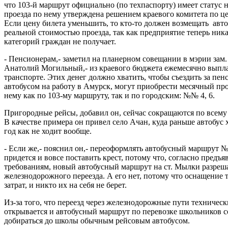
что 103-й маршрут официально (по техпаспорту) имеет статус н
проезда по нему утверждена решением краевого комитета по це
Если цену билета уменьшить, то кто-то должен возмещать авт
реальной стоимостью проезда, так как предприятие теперь ник
категорий граждан не получает.
- Пенсионерам,- заметил на планерном совещании в мэрии за
Анатолий Могильный,- из краевого бюджета ежемесячно выплач
транспорте. Этих денег должно хватить, чтобы съездить за пенс
автобусом на работу в Амурск, могут приобрести месячный про
нему как по 103-му маршруту, так и по городским: №№ 4, 6.
Пригородные рейсы, добавил он, сейчас сокращаются по всему 
В качестве примера он привел село Ачан, куда раньше автобус х
год как не ходит вообще.
- Если же,- пояснил он,- переоформлять автобусный маршрут №
придется и вовсе поставить крест, потому что, согласно предъ
требованиям, новый автобусный маршрут на ст. Мылки разреш
железнодорожного переезда. А его нет, потому что оснащение 
затрат, и никто их на себя не берет.
Из-за того, что переезд через железнодорожные пути техничес
открывается и автобусный маршрут по перевозке школьников 
добираться до школы обычным рейсовым автобусом.