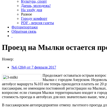
Культура, спорт
Даешь, молодежь!
На злобу дня
Разное
Городу комфорт
PDF - версия газеты
Фоторепортажи
Обратная связь
Проезд на Мылки остается п
Номер:
№6 (284) от 7 февраля 2017
Продолжает оставаться острым вопрос
Мылки с городом Амурском. Недовольст
автобусе маршрута №103 им теперь приходится платить не 20 ру
пассажирам, не имеющим постоянной регистрации на Мылках.
вопросом: если станция Мылки территориально входит в город
стоимость проезда в автобусах для них значительно выше, чем
В пассажирском автопредприятии отмену льготного проезда д