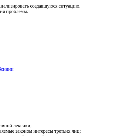
анализировать создавшуюся ситуацию,
ния проблемы.
бсидии
ивной лексики;
аняемые законом интересы третьих лиц;