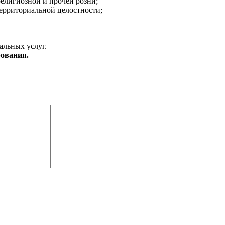
религиозной и прочей розни;
ерриториальной целостности;
альных услуг.
ования.