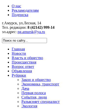
О нас
Рекламодателям
Подписка
г.Амурск, ул.Лесная, 14
Тел. редакции:
8 (42142) 999-14
эл.адрес:
ng.amursk@ya.ru
Главная
Новости
Власть и общество
Происшествия
Вопрос ответ
Объявления
Рубрики
Закон и общество
Экономика, транспорт
Дача
Первая полоса
События, люди
Разъясняет специалист
Экология