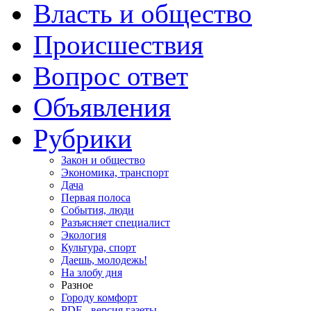
Власть и общество
Происшествия
Вопрос ответ
Объявления
Рубрики
Закон и общество
Экономика, транспорт
Дача
Первая полоса
События, люди
Разъясняет специалист
Экология
Культура, спорт
Даешь, молодежь!
На злобу дня
Разное
Городу комфорт
PDF - версия газеты