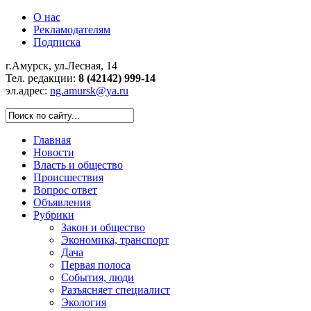
О нас
Рекламодателям
Подписка
г.Амурск, ул.Лесная, 14
Тел. редакции:
8 (42142) 999-14
эл.адрес:
ng.amursk@ya.ru
Главная
Новости
Власть и общество
Происшествия
Вопрос ответ
Объявления
Рубрики
Закон и общество
Экономика, транспорт
Дача
Первая полоса
События, люди
Разъясняет специалист
Экология