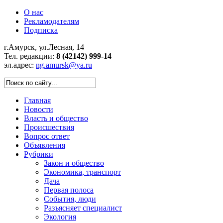
О нас
Рекламодателям
Подписка
г.Амурск, ул.Лесная, 14
Тел. редакции:
8 (42142) 999-14
эл.адрес:
ng.amursk@ya.ru
Главная
Новости
Власть и общество
Происшествия
Вопрос ответ
Объявления
Рубрики
Закон и общество
Экономика, транспорт
Дача
Первая полоса
События, люди
Разъясняет специалист
Экология