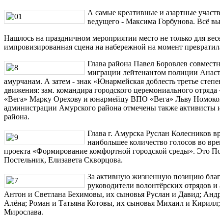
А самые креативные и азартные участ
ведущего - Максима Горбунова. Всё в
Нашлось на праздничном мероприятии место не только для весе
импровизированная сцена на набережной на момент превратила
Глава района Павел Боровлев совместн
миграции лейтенантом полиции Анаст
амурчанам. А затем - знак «Юнармейская доблесть третье сте
движения: зам. командира городского церемониального отряд
«Вега» Марку Орехову и юнармейцу ВПО «Вега» Льву Номоко
администрации Амурского района отмечены также активисты 
района.
Глава г. Амурска Руслан Колесников 
наибольшее количество голосов во вре
проекта «Формирование комфортной городской среды». Это По
Постельник, Елизавета Скворцова.
За активную жизненную позицию благ
руководители волонтёрских отрядов и 
Антон и Светлана Бехимовы, их сыновья Руслан и Давид; Анд
Алёна; Роман и Татьяна Котовы, их сыновья Михаил и Кирилл
Мирослава.