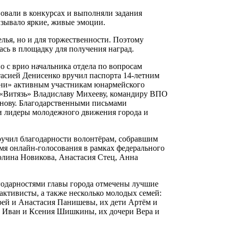
вовали в конкурсах и выполняли задания
ызывало яркие, живые эмоции.
лья, но и для торжественности. Поэтому
сь в площадку для получения наград.
о с врио начальника отдела по вопросам
асией Денисенко вручил паспорта 14-летним
пени» активным участникам юнармейского
а «Витязь» Владиславу Михееву, командиру ВПО
нову. Благодарственными письмами
и лидеры молодежного движения города и
вручил благодарности волонтёрам, собравшим
мя онлайн-голосования в рамках федерального
лина Новикова, Анастасия Стец, Анна
одарностями главы города отмечены лучшие
активисты, а также несколько молодых семей:
рей и Анастасия Панишевы, их дети Артём и
; Иван и Ксения Шишкины, их дочери Вера и