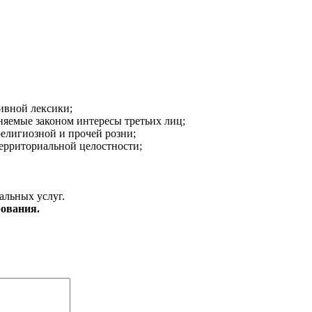
ивной лексики;
аняемые законом интересы третьих лиц;
религиозной и прочей розни;
ерриториальной целостности;
альных услуг.
ования.