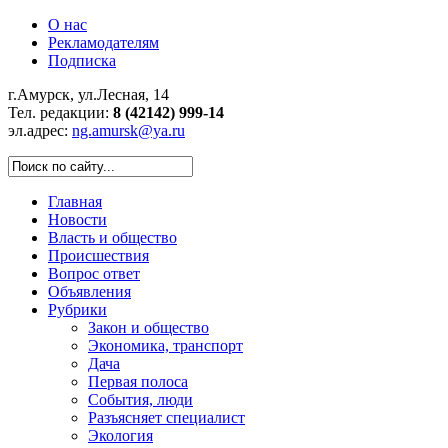
О нас
Рекламодателям
Подписка
г.Амурск, ул.Лесная, 14
Тел. редакции:
8 (42142) 999-14
эл.адрес:
ng.amursk@ya.ru
Главная
Новости
Власть и общество
Происшествия
Вопрос ответ
Объявления
Рубрики
Закон и общество
Экономика, транспорт
Дача
Первая полоса
События, люди
Разъясняет специалист
Экология