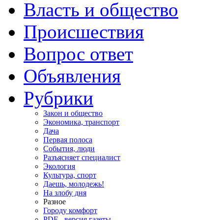
Власть и общество
Происшествия
Вопрос ответ
Объявления
Рубрики
Закон и общество
Экономика, транспорт
Дача
Первая полоса
События, люди
Разъясняет специалист
Экология
Культура, спорт
Даешь, молодежь!
На злобу дня
Разное
Городу комфорт
PDF - версия газеты