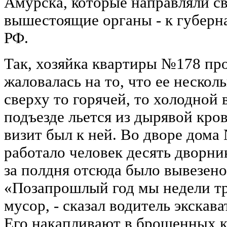
Амурска, которые направляли с
вышестоящие органы - к губерн
РФ.
Так, хозяйка квартиры №178 про
жаловалась на то, что ее нескол
сверху то горячей, то холодной 
подъезде льется из дырявой кро
визит был к ней. Во дворе дома
работало человек десять дворн
за полдня отсюда было вывезен
«Позапрошлый год мы недели т
мусор, - сказал водитель экскав
Его накапливают в брошенных к