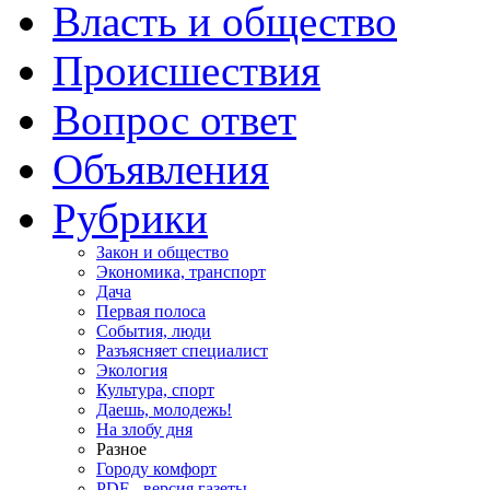
Власть и общество
Происшествия
Вопрос ответ
Объявления
Рубрики
Закон и общество
Экономика, транспорт
Дача
Первая полоса
События, люди
Разъясняет специалист
Экология
Культура, спорт
Даешь, молодежь!
На злобу дня
Разное
Городу комфорт
PDF - версия газеты