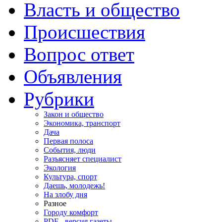
Власть и общество
Происшествия
Вопрос ответ
Объявления
Рубрики
Закон и общество
Экономика, транспорт
Дача
Первая полоса
События, люди
Разъясняет специалист
Экология
Культура, спорт
Даешь, молодежь!
На злобу дня
Разное
Городу комфорт
PDF - версия газеты