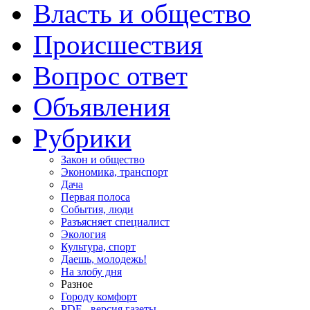
Власть и общество
Происшествия
Вопрос ответ
Объявления
Рубрики
Закон и общество
Экономика, транспорт
Дача
Первая полоса
События, люди
Разъясняет специалист
Экология
Культура, спорт
Даешь, молодежь!
На злобу дня
Разное
Городу комфорт
PDF - версия газеты