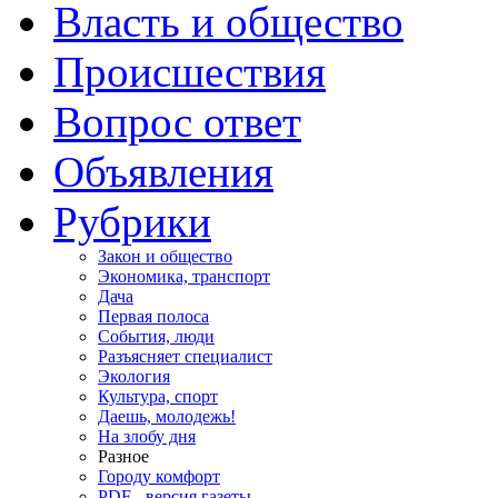
Власть и общество
Происшествия
Вопрос ответ
Объявления
Рубрики
Закон и общество
Экономика, транспорт
Дача
Первая полоса
События, люди
Разъясняет специалист
Экология
Культура, спорт
Даешь, молодежь!
На злобу дня
Разное
Городу комфорт
PDF - версия газеты