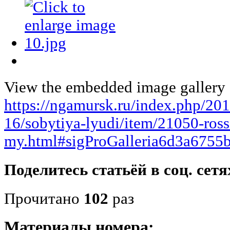
View the embedded image gallery o
https://ngamursk.ru/index.php/20
16/sobytiya-lyudi/item/21050-ross
my.html#sigProGalleria6d3a6755
Поделитесь статьёй в соц. сетя
Прочитано
102
раз
Материалы номера: