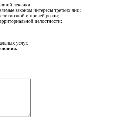
ивной лексики;
аняемые законом интересы третьих лиц;
религиозной и прочей розни;
ерриториальной целостности;
альных услуг.
ования.