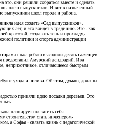
а это, они решили собраться вместе и сделать
вою аллею выпускников. И вот в назначенный
ие выпускники школ города и района.
никла идея создать «Сад выпускников»,
щих лет, и это войдет в традицию. Это - как
оей красотой, создавать тень и прохладу,-
одежной политики и спорта администрации
кторами школ ребята высадили десять саженцев
ая предоставил Амурский дендрарий. Ива
вое, неприхотливое, отличающееся быстрым
ребуют ухода и полива. Об этом, думаю, должны
адостью приняли идею посадки деревьев. Это
вушки.
ьяна планирует посвятить себя
 строительству, стать инженером-
ом, а Софья - связать жизнь с педагогической