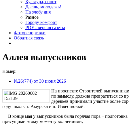
Культура, спорт
Даешь, молодежь!
На злобу дня
Разное
Городу комфорт
PDF - версия газеты
Фоторепортажи
Обратная связь
Аллея выпускников
Номер:
№26(774) от 30 июня 2026
На проспекте Строителей выпускниками
по замыслу, должна превратиться со в
деревьев принимали участие более со
году школы г. Амурска и п. Известковый.
В конце мая у выпускников была горячая пора – подготовка к 
присущими этому моменту волнениями,