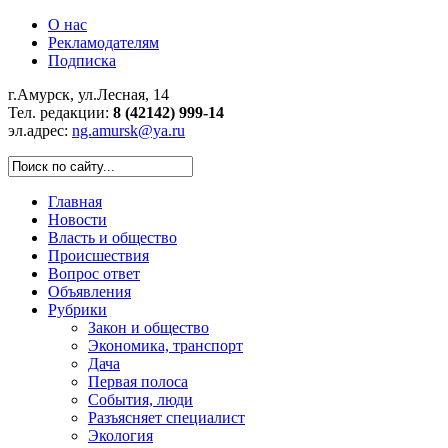
О нас
Рекламодателям
Подписка
г.Амурск, ул.Лесная, 14
Тел. редакции:
8 (42142) 999-14
эл.адрес:
ng.amursk@ya.ru
Главная
Новости
Власть и общество
Происшествия
Вопрос ответ
Объявления
Рубрики
Закон и общество
Экономика, транспорт
Дача
Первая полоса
События, люди
Разъясняет специалист
Экология