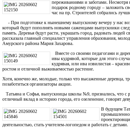
переживаниями и заботами. Несмотря н
подарок родному городу – заложить с
час на пр. Строителей собрались лучш
- При подготовке к нынешнему выпускному вечеру у нас воз
который будут пополнять новыми саженцами выпускники следую
память. Деревья будут расти, украшать город, радовать людей св
рассказала главный специалист управления образования, мол
Амурского района Мария Захарова.
Вместе со своими педагогами и дире
ивы кудрявой, которые для этого случ
кудрявая, или ива извилистая – краси
ростом и отличной выживаемостью растение.
Хотя, конечно же, молодые, только что высаженные деревца, т
позаботиться организаторы акции.
Татьяна и Софья, выпускницы школы №9, признались, что с р
отличный вклад в историю города, его озеленение, говорят де
В будущем Тат
промышленному
проектировщик
деятельностью, стать учителем-логопедом и работать с детьми.