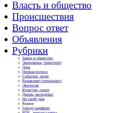
Власть и общество
Происшествия
Вопрос ответ
Объявления
Рубрики
Закон и общество
Экономика, транспорт
Дача
Первая полоса
События, люди
Разъясняет специалист
Экология
Культура, спорт
Даешь, молодежь!
На злобу дня
Разное
Городу комфорт
PDF - версия газеты