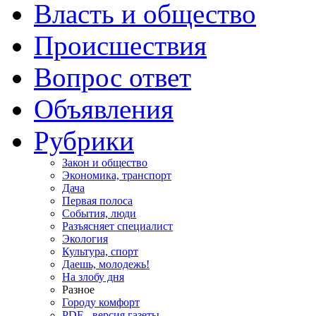
Власть и общество
Происшествия
Вопрос ответ
Объявления
Рубрики
Закон и общество
Экономика, транспорт
Дача
Первая полоса
События, люди
Разъясняет специалист
Экология
Культура, спорт
Даешь, молодежь!
На злобу дня
Разное
Городу комфорт
PDF - версия газеты