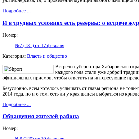
ул.Пионерская, 19; о проведении муниципального жилищного
Подробнее ...
И в трудных условиях есть резервы: о встрече жу
Номер:
№7 (181) от 17 февраля
Категория:
Власть и общество
Встречи губернатора Хабаровского кр
каждого года стали уже доброй традици
официальных приемов, чтобы ответить на интересующие пред
Безусловно, всем хотелось услышать от главы региона не тольк
2014 года, но и о том, есть ли у края шансы выбраться из криз
Подробнее ...
Обращения жителей района
Номер:
№6 (180) от 10 февраля