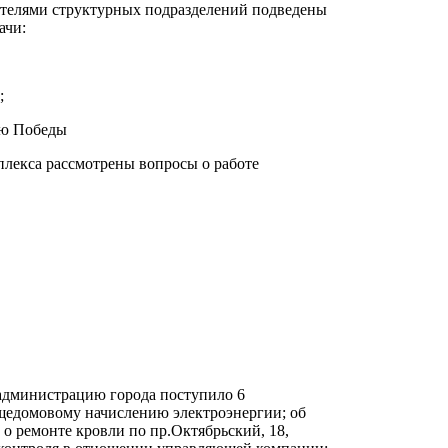
ителями структурных подразделений подведены
ачи:
;
ию Победы
лекса рассмотрены вопросы о работе
в администрацию города поступило 6
щедомовому начислению электроэнергии; об
 о ремонте кровли по пр.Октябрьский, 18,