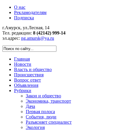
О нас
Рекламодателям
Подписка
г.Амурск, ул.Лесная, 14
Тел. редакции:
8 (42142) 999-14
эл.адрес:
ng.amursk@ya.ru
Главная
Новости
Власть и общество
Происшествия
Вопрос ответ
Объявления
Рубрики
Закон и общество
Экономика, транспорт
Дача
Первая полоса
События, люди
Разъясняет специалист
Экология