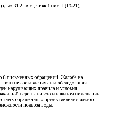
ю 31,2 кв.м., этаж 1 пом. I (19-21),
ло 8 письменных обращений. Жалоба на
части не составления акта обследования,
едей нарушающих правила и условия
незаконной перепланировки в жилом помещении.
устных обращения: о предоставлении жилого
зможности подвоза воды.