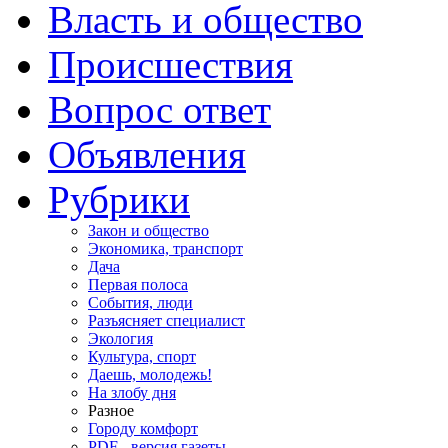
Власть и общество
Происшествия
Вопрос ответ
Объявления
Рубрики
Закон и общество
Экономика, транспорт
Дача
Первая полоса
События, люди
Разъясняет специалист
Экология
Культура, спорт
Даешь, молодежь!
На злобу дня
Разное
Городу комфорт
PDF - версия газеты