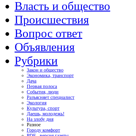
Власть и общество
Происшествия
Вопрос ответ
Объявления
Рубрики
Закон и общество
Экономика, транспорт
Дача
Первая полоса
События, люди
Разъясняет специалист
Экология
Культура, спорт
Даешь, молодежь!
На злобу дня
Разное
Городу комфорт
PDF - версия газеты