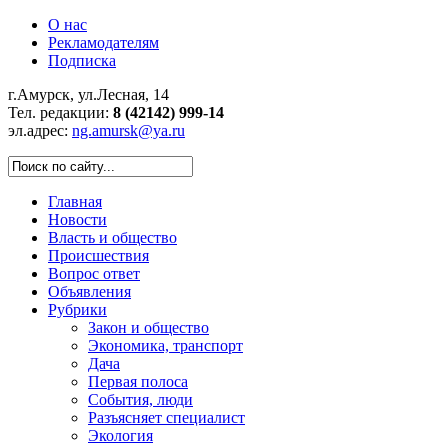
О нас
Рекламодателям
Подписка
г.Амурск, ул.Лесная, 14
Тел. редакции:
8 (42142) 999-14
эл.адрес:
ng.amursk@ya.ru
Главная
Новости
Власть и общество
Происшествия
Вопрос ответ
Объявления
Рубрики
Закон и общество
Экономика, транспорт
Дача
Первая полоса
События, люди
Разъясняет специалист
Экология