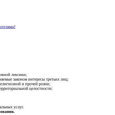
ителями!
ивной лексики;
аняемые законом интересы третьих лиц;
религиозной и прочей розни;
ерриториальной целостности;
альных услуг.
ования.