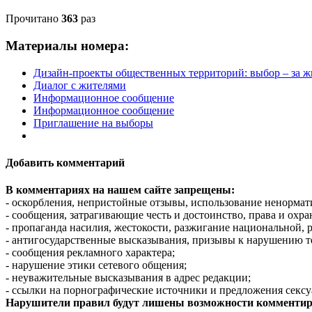
Прочитано
363
раз
Материалы номера:
Дизайн-проекты общественных территорий: выбор – за ж
Диалог с жителями
Информационное сообщение
Информационное сообщение
Приглашение на выборы
Добавить комментарий
В комментариях на нашем сайте запрещены:
- оскорбления, непристойные отзывы, использование ненормат
- сообщения, затрагивающие честь и достоинство, права и охр
- пропаганда насилия, жестокости, разжигание национальной, 
- антигосударственные высказывания, призывы к нарушению т
- сообщения рекламного характера;
- нарушение этики сетевого общения;
- неуважительные высказывания в адрес редакции;
- ссылки на порнографические источники и предложения сексу
Нарушители правил будут лишены возможности комментир