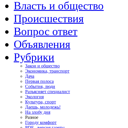
Власть и общество
Происшествия
Вопрос ответ
Объявления
Рубрики
Закон и общество
Экономика, транспорт
Дача
Первая полоса
События, люди
Разъясняет специалист
Экология
Культура, спорт
Даешь, молодежь!
На злобу дня
Разное
Городу комфорт
PDF - версия газеты