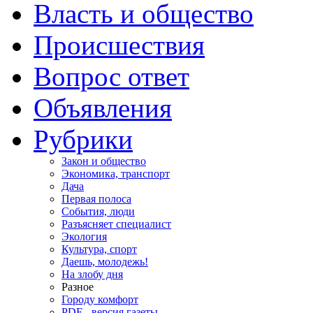
Власть и общество
Происшествия
Вопрос ответ
Объявления
Рубрики
Закон и общество
Экономика, транспорт
Дача
Первая полоса
События, люди
Разъясняет специалист
Экология
Культура, спорт
Даешь, молодежь!
На злобу дня
Разное
Городу комфорт
PDF - версия газеты