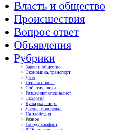
Власть и общество
Происшествия
Вопрос ответ
Объявления
Рубрики
Закон и общество
Экономика, транспорт
Дача
Первая полоса
События, люди
Разъясняет специалист
Экология
Культура, спорт
Даешь, молодежь!
На злобу дня
Разное
Городу комфорт
PDF - версия газеты