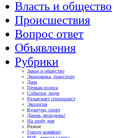
Власть и общество
Происшествия
Вопрос ответ
Объявления
Рубрики
Закон и общество
Экономика, транспорт
Дача
Первая полоса
События, люди
Разъясняет специалист
Экология
Культура, спорт
Даешь, молодежь!
На злобу дня
Разное
Городу комфорт
PDF - версия газеты