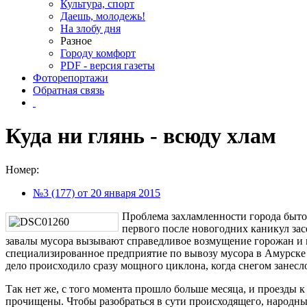
Культура, спорт
Даешь, молодежь!
На злобу дня
Разное
Городу комфорт
PDF - версия газеты
Фоторепортажи
Обратная связь
Куда ни глянь - всюду хлам
Номер:
№3 (177) от 20 января 2015
Проблема захламленности города быто
первого после новогодних каникул зас
завалы мусора вызывают справедливое возмущение горожан и н
специализированное предприятие по вывозу мусора в Амурске е
дело происходило сразу мощного циклона, когда снегом занесло
Так нет же, с того момента прошло больше месяца, и проезды
прочищены. Чтобы разобраться в сути происходящего, народн