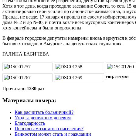
с тем чтобы помогли в ее разрешении, депутатов краевой думы
Хотя в тот день, когда проходило заседание Совета, то есть 1
активизировало свои усилия по саночистке жилмассива, и мусо
Правда, не везде. 17 января я прошла по своему избирательному
дома № 2 и до №30, и почти возле всех мусорных контейнеров 
хотя контейнеры и были опорожнены.
В феврале городские депутаты намерены вновь вернуться к об
бытовых отходов в Амурске - на депутатских слушаниях.
ГАЛИНА БАБИЧЕВА
соц. сетях:
Прочитано
1230
раз
Материалы номера:
Как расчитать больничный?
Уход за денежным деревом
Благодарность
Пенсия самозанятого населения?
Банкротом может стать и гражданин