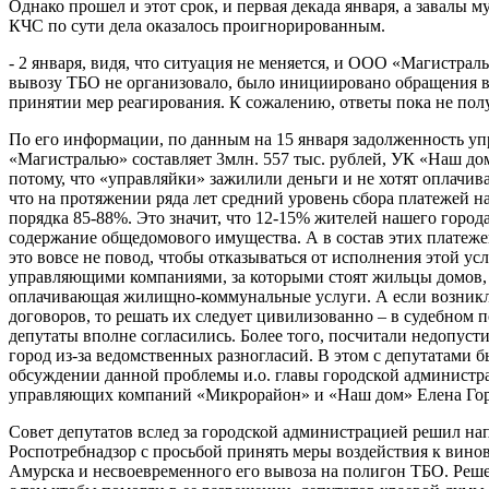
Однако прошел и этот срок, и первая декада января, а завалы м
КЧС по сути дела оказалось проигнорированным.
- 2 января, видя, что ситуация не меняется, и ООО «Магистра
вывозу ТБО не организовало, было инициировано обращения в
принятии мер реагирования. К сожалению, ответы пока не пол
По его информации, по данным на 15 января задолженность 
«Магистралью» составляет 3млн. 557 тыс. рублей, УК «Наш дом
потому, что «управляйки» зажилили деньги и не хотят оплачива
что на протяжении ряда лет средний уровень сбора платежей н
порядка 85-88%. Это значит, что 12-15% жителей нашего города
содержание общедомового имущества. А в состав этих платеже
это вовсе не повод, чтобы отказываться от исполнения этой ус
управляющими компаниями, за которыми стоят жильцы домов, 
оплачивающая жилищно-коммунальные услуги. А если возникл
договоров, то решать их следует цивилизованно – в судебном
депутаты вполне согласились. Более того, посчитали недопусти
город из-за ведомственных разногласий. В этом с депутатами
обсуждении данной проблемы и.о. главы городской администр
управляющих компаний «Микрорайон» и «Наш дом» Елена Горд
Совет депутатов вслед за городской администрацией решил на
Роспотребнадзор с просьбой принять меры воздействия к вино
Амурска и несвоевременного его вывоза на полигон ТБО. Реше