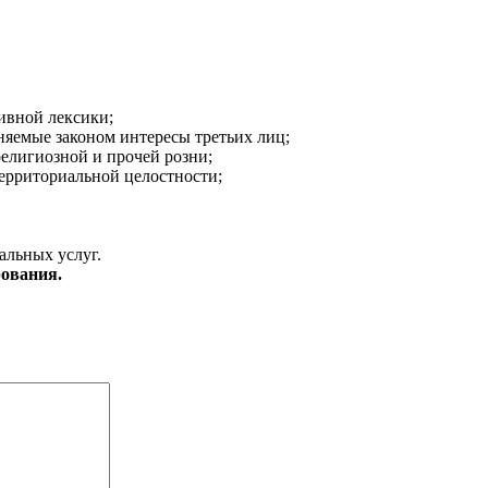
ивной лексики;
аняемые законом интересы третьих лиц;
религиозной и прочей розни;
ерриториальной целостности;
альных услуг.
ования.