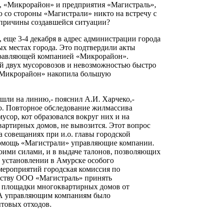
 «Микрорайон» и предприятия «Магистраль»,
 со стороны «Магистрали» никто на встречу с
 причины создавшейся ситуации?
еще 3-4 декабря в адрес администрации города
ых местах города. Это подтвердили акты
правляющей компанией «Микрорайон».
й двух мусоровозов и невозможностью быстро
К «Микрорайон» накопила большую
ышли на линию,- пояснил А.И. Харчеко,-
о. Повторное обследование жилмассива
усор, кот образовался вокруг них и на
артирных домов, не вывозится. Этот вопрос
а совещаниях при и.о. главы городской
 помощь «Магистрали» управляющие компании.
воими силами, и в выдаче талонов, позволяющих
и установлении в Амурске особого
ероприятий городская комиссия по
дству ООО «Магистраль» принять
ые площадки многоквартирных домов от
. А управляющим компаниям было
товых отходов.