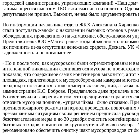
городской администрации, управляющих компаний «Наш дом»,
занимающегося вывозом ТБО с жилмассива на полигон. Однако
депутатами не пришел. Выходит, нечем было аргументировать
По информации начальника отдела ЖКХ Александра Харченко, 
стали поступать жалобы о накоплении бытовых отходов в разн
обследования, проведенного на жимассиве, обслуживаемом у
Представитель ООО «Магистраль» тогда объяснил это поломко
их починить из-за отсутствия денежных средств. Дескать, У
задолженность и не погашает ее.
- Но и после того, как мусоровозы были отремонтированы и в
интенсивной ликвидации скопившегося мусора не происходил
показало, что содержимое самих контейнеров вывозится, а тот м
площадках, прилегающих к мусоросборочным камерам многокв
неоднократно ставился в ходе планерных совещаний, а также н
администрации К.С. Боброве. Предлагалось даже привлечь в
В ответ звучали заверения в том, что предприятие справится с
отвозить мусор на полигон, «управляйкам» было отказано. Пр
противопожарного режима на период проведения новогодних м
чрезвычайным ситуациям своим решением предписала руково
безотлагательные меры и до 30 декабря очистить контейнерн
бытовых отходов, организовав круглосуточный вывоз мусора
рекомендовано обеспечить очистку шахт мусоропроводов от бы