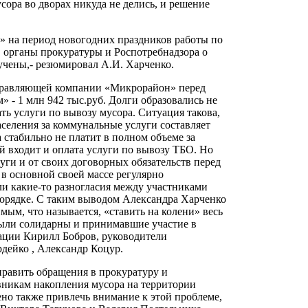
усора во дворах никуда не делись, и решение
ль» на период новогодних праздников работы по
 органы прокуратуры и Роспотребнадзора о
учены,- резюмировал А.И. Харченко.
управляющей компании «Микрорайон» перед
» - 1 млн 942 тыс.руб. Долги образовались не
ть услуги по вывозу мусора. Ситуация такова,
аселения за коммунальные услуги составляет
 стабильно не платит в полном объеме за
й входит и оплата услуги по вывозу ТБО. Но
луги и от своих договорных обязательств перед
в основной своей массе регулярно
и какие-то разногласия между участниками
 порядке. С таким выводом Александра Харченко
мым, что называется, «ставить на колени» весь
 были солидарны и принимавшие участие в
ации Кирилл Бобров, руководители
ейко , Александр Коцур.
править обращения в прокуратуру и
вникам накопления мусора на территории
но также привлечь внимание к этой проблеме,