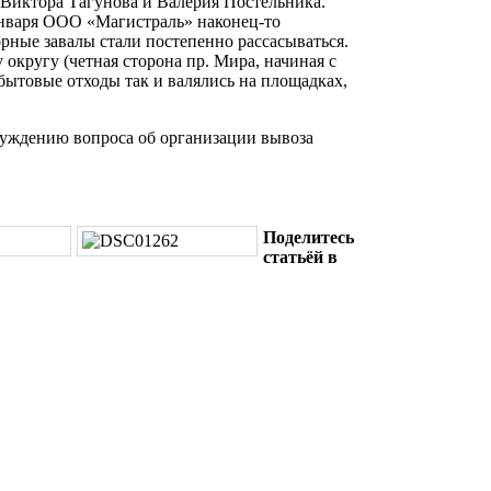
 Виктора Тагунова и Валерия Постельника.
5 января ООО «Магистраль» наконец-то
рные завалы стали постепенно рассасываться.
 округу (четная сторона пр. Мира, начиная с
бытовые отходы так и валялись на площадках,
суждению вопроса об организации вывоза
Поделитесь
статьёй в