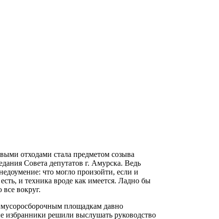
выми отходами стала предметом созыва
едания Совета депутатов г. Амурска. Ведь
едоумение: что могло произойти, если и
сть, и техника вроде как имеется. Ладно бы
 все вокруг.
 к мусоросборочным площадкам давно
ые избранники решили выслушать руководство