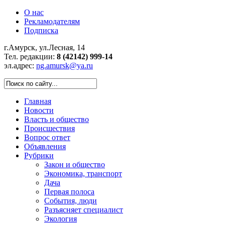
О нас
Рекламодателям
Подписка
г.Амурск, ул.Лесная, 14
Тел. редакции:
8 (42142) 999-14
эл.адрес:
ng.amursk@ya.ru
Главная
Новости
Власть и общество
Происшествия
Вопрос ответ
Объявления
Рубрики
Закон и общество
Экономика, транспорт
Дача
Первая полоса
События, люди
Разъясняет специалист
Экология