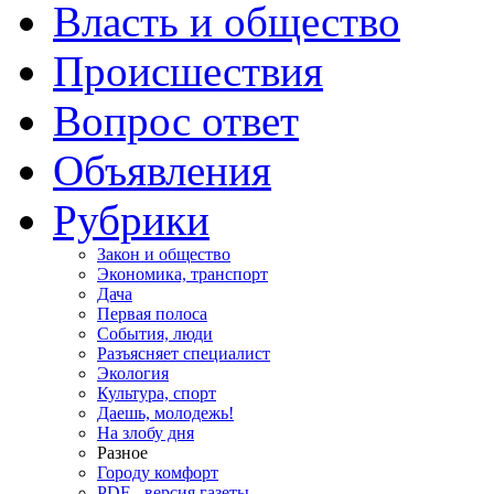
Власть и общество
Происшествия
Вопрос ответ
Объявления
Рубрики
Закон и общество
Экономика, транспорт
Дача
Первая полоса
События, люди
Разъясняет специалист
Экология
Культура, спорт
Даешь, молодежь!
На злобу дня
Разное
Городу комфорт
PDF - версия газеты