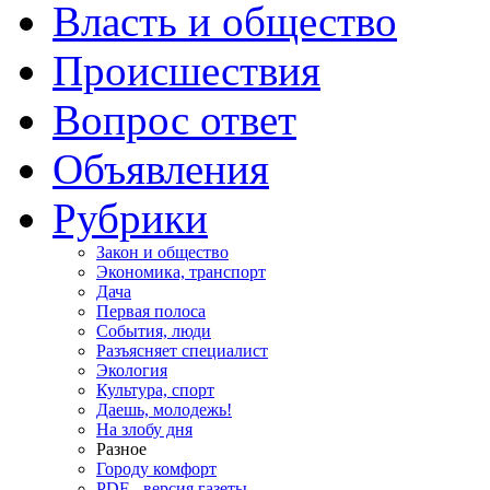
Власть и общество
Происшествия
Вопрос ответ
Объявления
Рубрики
Закон и общество
Экономика, транспорт
Дача
Первая полоса
События, люди
Разъясняет специалист
Экология
Культура, спорт
Даешь, молодежь!
На злобу дня
Разное
Городу комфорт
PDF - версия газеты