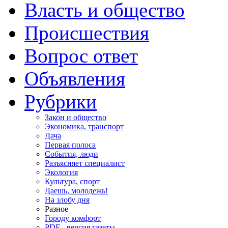
Власть и общество
Происшествия
Вопрос ответ
Объявления
Рубрики
Закон и общество
Экономика, транспорт
Дача
Первая полоса
События, люди
Разъясняет специалист
Экология
Культура, спорт
Даешь, молодежь!
На злобу дня
Разное
Городу комфорт
PDF - версия газеты