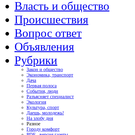
Власть и общество
Происшествия
Вопрос ответ
Объявления
Рубрики
Закон и общество
Экономика, транспорт
Дача
Первая полоса
События, люди
Разъясняет специалист
Экология
Культура, спорт
Даешь, молодежь!
На злобу дня
Разное
Городу комфорт
PDF - версия газеты