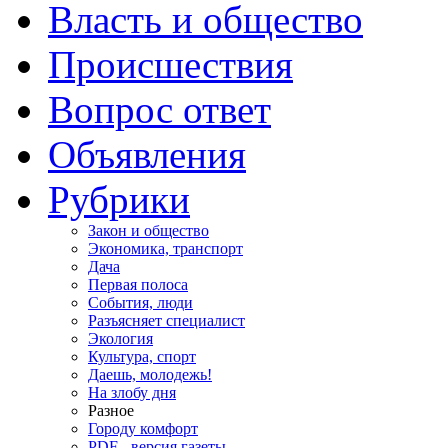
Власть и общество
Происшествия
Вопрос ответ
Объявления
Рубрики
Закон и общество
Экономика, транспорт
Дача
Первая полоса
События, люди
Разъясняет специалист
Экология
Культура, спорт
Даешь, молодежь!
На злобу дня
Разное
Городу комфорт
PDF - версия газеты