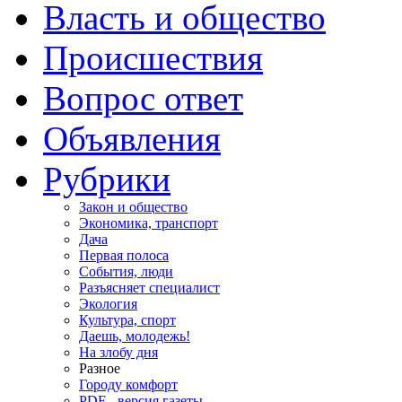
Власть и общество
Происшествия
Вопрос ответ
Объявления
Рубрики
Закон и общество
Экономика, транспорт
Дача
Первая полоса
События, люди
Разъясняет специалист
Экология
Культура, спорт
Даешь, молодежь!
На злобу дня
Разное
Городу комфорт
PDF - версия газеты